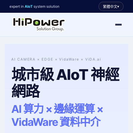
expert in
AIoT
system solution
▾
繁體中文
▾
AI CAMERA × EDGE × VidaWare × ViDA.ai
城市級 AIoT 神經
▾
▾
網路
▾
AI 算力 × 邊緣運算 ×
VidaWare 資料中介