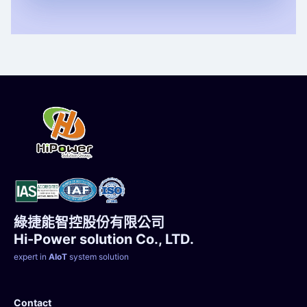
綠捷能智控股份有限公司
Hi-Power solution Co., LTD.
expert in
AIoT
system solution
Contact