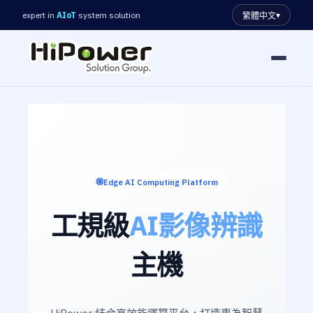
expert in
AIoT
system solution
▾
繁體中文
▾
▾
Edge AI Computing Platform
▾
▾
工規級
AI影像辨識
主機
HiPower 結合高效能運算平台，打造專為智慧