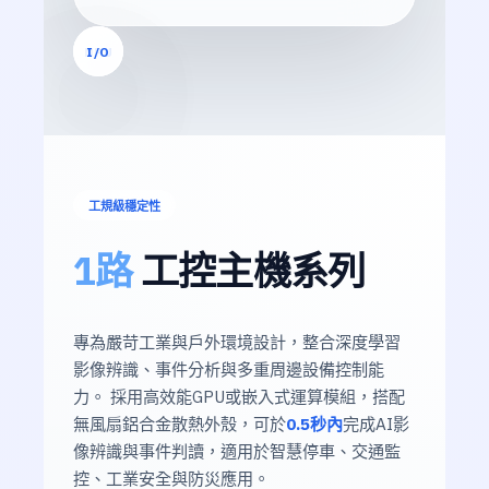
NPU
CPU
I/O
最高25 TOPS
Intel® Core
工規級穩定性
1路
工控主機系列
專為嚴苛工業與戶外環境設計，整合深度學習
影像辨識、事件分析與多重周邊設備控制能
力。 採用高效能GPU或嵌入式運算模組，搭配
無風扇鋁合金散熱外殼，可於
0.5秒內
完成AI影
像辨識與事件判讀，適用於智慧停車、交通監
控、工業安全與防災應用。